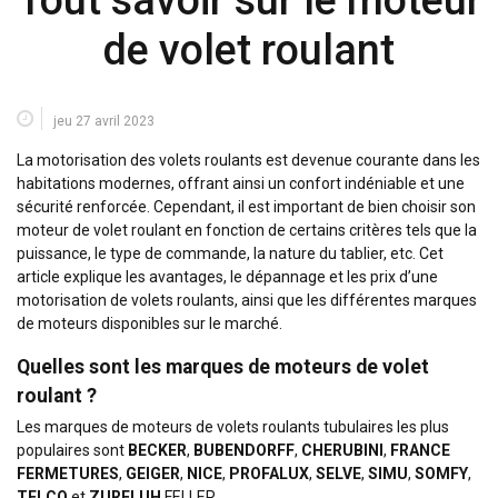
Tout savoir sur le moteur
de volet roulant
jeu 27 avril 2023
La motorisation des volets roulants est devenue courante dans les
habitations modernes, offrant ainsi un confort indéniable et une
sécurité renforcée. Cependant, il est important de bien choisir son
moteur de volet roulant en fonction de certains critères tels que la
puissance, le type de commande, la nature du tablier, etc. Cet
article explique les avantages, le dépannage et les prix d’une
motorisation de volets roulants, ainsi que les différentes marques
de moteurs disponibles sur le marché.
Quelles sont les marques de moteurs de volet
roulant ?
Les marques de moteurs de volets roulants tubulaires les plus
populaires sont
BECKER
,
BUBENDORFF
,
CHERUBINI
,
FRANCE
FERMETURES
,
GEIGER
,
NICE
,
PROFALUX
,
SELVE
,
SIMU
,
SOMFY
,
TELCO
et
ZURFLUH
FELLER.