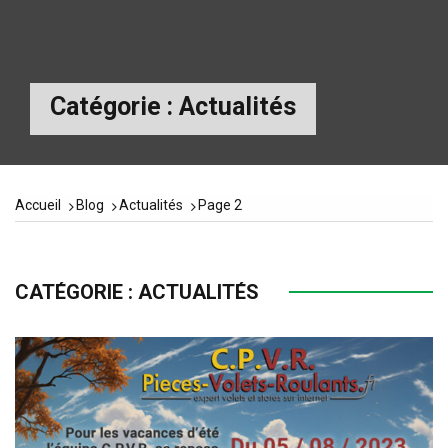
Catégorie :
Actualités
Navigation
des
articles
Accueil
Blog
Actualités
Page 2
CATÉGORIE :
ACTUALITÉS